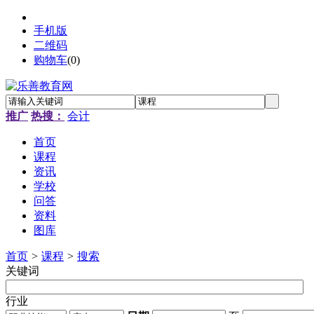
手机版
二维码
购物车
(
0
)
推广
热搜：
会计
首页
课程
资讯
学校
问答
资料
图库
首页
>
课程
>
搜索
关键词
行业